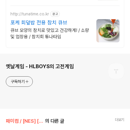
http://tunatime.co.kr
광고
포케 회덮밥 전용 참치 큐브
큐브 모양의 참치로 맛있고 건강하게! / 소량
및 업장용 / 참치회 튜나타임
로그 정보
옛날게임 - HLBOYS의 고전게임
구독하기
더보기
패미컴 / [NES] [FC]/퍼즐
의 다른 글