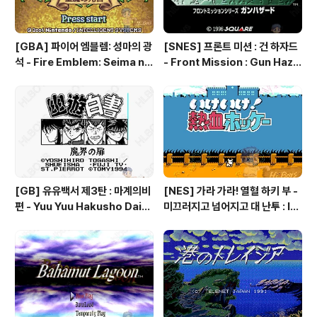
[GBA] 파이어 엠블렘: 성마의 광
[SNES] 프론트 미션 : 건 하자드
석 - Fire Emblem: Seima no
- Front Mission : Gun Haza
Kouseki, ファイアーエムブレ
rd, フロントミッションシリー
ム 聖魔の光石, 파이어 엠블렘:
ズ ガンハザード
더 세이크리드 스톤즈 - Fire Em
blem: The Sacred Stones
[GB] 유유백서 제3탄 : 마계의비
[NES] 가라 가라! 열혈 하키 부 -
편 - Yuu Yuu Hakusho Dai-3
미끄러지고 넘어지고 대 난투 : Ik
-dan - Makai no Tobira, 幽
e Ike! Nekketsu Hockey Bu
☆遊☆白書 第3弾 魔界の扉編
- Subette Koronde Dai Ran
tou, いけいけ熱血ホッケー部
すべってころんで大乱闘