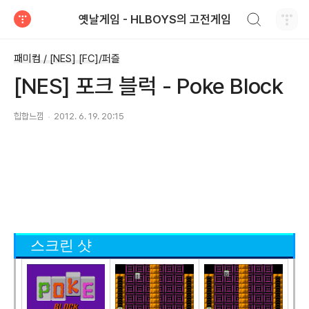
검색하기
옛날게임 - HLBOYS의 고전게임
티스토리
패미컴 / [NES] [FC]/퍼즐
[NES] 포크 블럭 - Poke Block
힙합느낌
2012. 6. 19. 20:15
스크린 샷