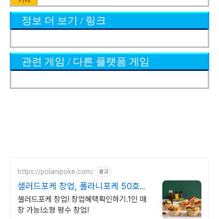
정보 더 보기 / 링크
관련 게임 / 다른 플랫폼 게임
https://polanipoke.com/
광고
샐러드포케 창업, 폴라니포케 50호점
까지프로모션진행중!!
샐러드포케 창업! 창업혜택확인하기.1인 매
장 가능!소형 평수 창업!