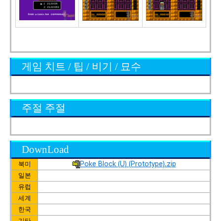
게임 치트 / 팁 / 비기 / 묘수
주절 주절
DownLoad
Poke Block (U) (Prototype).zip
북미
일본
유럽
세계
한국
기타