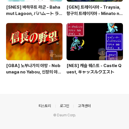
[SNES] 바하무트 라군 - Baha
[GEN] 트레이시아 - Traysia,
mut Lagoon, バハムート ラ
항구의 트레이지아 - Minato no
グーン
Traysia, 港のトレイジア
[GBA] 노부나가의 야망 - Nob
[NES] 캐슬 퀘스트 - Castle Q
unaga no Yabou, 신장의 야망
uest, キャッスルクエスト
- 信長の野望
의안내
티스토리
로그인
고객센터
© Daum Corp.