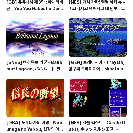
[GB] 유유백서 제3탄 : 마계의비
[NES] 가라 가라! 열혈 하키 부 -
편 - Yuu Yuu Hakusho Dai-3
미끄러지고 넘어지고 대 난투 : Ik
-dan - Makai no Tobira, 幽
e Ike! Nekketsu Hockey Bu
☆遊☆白書 第3弾 魔界の扉編
- Subette Koronde Dai Ran
tou, いけいけ熱血ホッケー部
すべってころんで大乱闘
[SNES] 바하무트 라군 - Baha
[GEN] 트레이시아 - Traysia,
mut Lagoon, バハムート ラ
항구의 트레이지아 - Minato no
グーン
Traysia, 港のトレイジア
[GBA] 노부나가의 야망 - Nob
[NES] 캐슬 퀘스트 - Castle Q
unaga no Yabou, 신장의 야망
uest, キャッスルクエスト