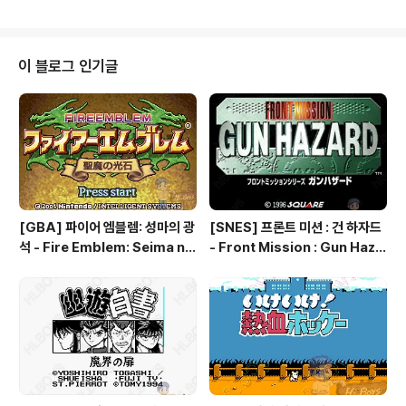
생시켜주던 프로그램은 크게 2가지 였습니다. 하늘소의 I
MPLAY와 오씨네 소프트의 OCPLAY OCPLAY IMPL
AY IMS는 음원 화일인 뱅크화일이 필요합니다. 뱅크화일
은 플레이어와 같은 폴더에 넣어주시고 IMS화일들은 플레
이 블로그 인기글
이어가 설치된 폴더의 하위폴더로 넣어주시면 편리합니다.
DOSBOX로 실행하시면 그 시절을 느낄 수 있습니다.
[GBA] 파이어 엠블렘: 성마의 광
[SNES] 프론트 미션 : 건 하자드
석 - Fire Emblem: Seima no
- Front Mission : Gun Haza
Kouseki, ファイアーエムブレ
rd, フロントミッションシリー
ム 聖魔の光石, 파이어 엠블렘:
ズ ガンハザード
더 세이크리드 스톤즈 - Fire Em
blem: The Sacred Stones