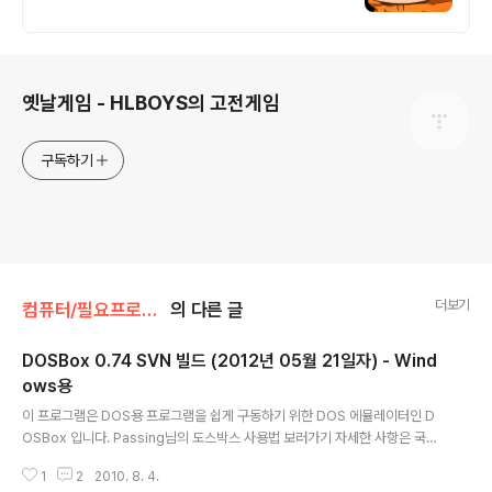
로그 정보
옛날게임 - HLBOYS의 고전게임
구독하기
더보기
컴퓨터/필요프로그램
의 다른 글
DOSBox 0.74 SVN 빌드 (2012년 05월 21일자) - Wind
ows용
글 내용
이 프로그램은 DOS용 프로그램을 쉽게 구동하기 위한 DOS 에뮬레이터인 D
OSBox 입니다. Passing님의 도스박스 사용법 보러가기 자세한 사항은 국내
DOSBOX 배포 카페인 http://cafe.daum.net/dosbox 로 이동하셔서 보시
1
2
2010. 8. 4.
길 바랍니다. 한글패치