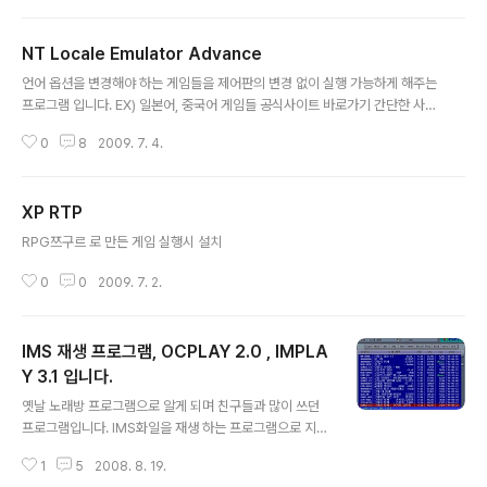
NT Locale Emulator Advance
글 내용
언어 옵션을 변경해야 하는 게임들을 제어판의 변경 없이 실행 가능하게 해주는
프로그램 입니다. EX) 일본어, 중국어 게임들 공식사이트 바로가기 간단한 사용
법 NTLEA.exe를 실행 후 "Add to shortcut menu"에 체크 합니다. 실행
0
8
2009. 7. 4.
할 게임파일을 오른쪽 클릭 후 execute by NTLEA 로 실행 합니다. NT Loc
ale Emulator Advance 0.86 Beta NT Locale Emulator Advance 0.
87 Beta
XP RTP
글 내용
RPG쯔구르 로 만든 게임 실행시 설치
0
0
2009. 7. 2.
IMS 재생 프로그램, OCPLAY 2.0 , IMPLA
Y 3.1 입니다.
글 내용
옛날 노래방 프로그램으로 알게 되며 친구들과 많이 쓰던
프로그램입니다. IMS화일을 재생 하는 프로그램으로 지금
재생해 봐도 옛날 생각이 많이 나네요. 공개게임이나 공개
1
5
2008. 8. 19.
유틸(일기장, 가계부) 등에도 종종 쓰이던 IMS 화일을 재