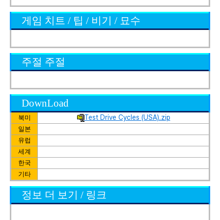
게임 치트 / 팁 / 비기 / 묘수
주절 주절
DownLoad
Test Drive Cycles (USA).zip
북미
일본
유럽
세계
한국
기타
정보 더 보기 / 링크