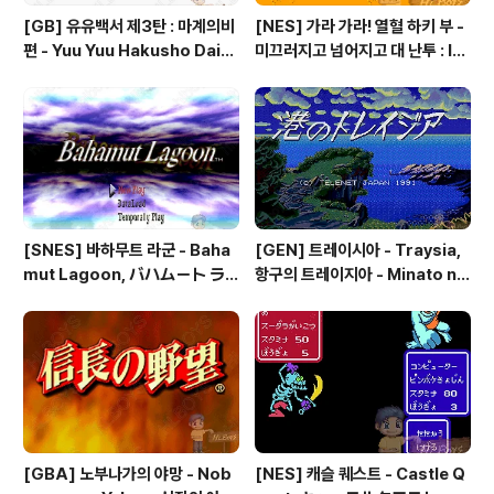
[GB] 유유백서 제3탄 : 마계의비
[NES] 가라 가라! 열혈 하키 부 -
편 - Yuu Yuu Hakusho Dai-3
미끄러지고 넘어지고 대 난투 : Ik
-dan - Makai no Tobira, 幽
e Ike! Nekketsu Hockey Bu
☆遊☆白書 第3弾 魔界の扉編
- Subette Koronde Dai Ran
tou, いけいけ熱血ホッケー部
すべってころんで大乱闘
[SNES] 바하무트 라군 - Baha
[GEN] 트레이시아 - Traysia,
mut Lagoon, バハムート ラ
항구의 트레이지아 - Minato no
グーン
Traysia, 港のトレイジア
[GBA] 노부나가의 야망 - Nob
[NES] 캐슬 퀘스트 - Castle Q