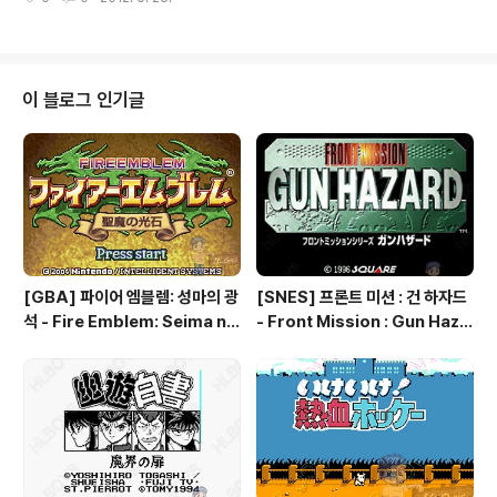
스포츠] - [SNES] 테스트 드라이브 2 : 더 듀얼 - Test D
rive II : The Duel [메가드라이브 / [GEN] [MD]/스포
츠] - [GEN] 테스트 드라이브 2 - 더 듀얼 : Test Drive II
- The Duel [컴퓨터/스포츠] - [고전게임] 테스트 드라이
브3
이 블로그 인기글
[GBA] 파이어 엠블렘: 성마의 광
[SNES] 프론트 미션 : 건 하자드
석 - Fire Emblem: Seima no
- Front Mission : Gun Haza
Kouseki, ファイアーエムブレ
rd, フロントミッションシリー
ム 聖魔の光石, 파이어 엠블렘:
ズ ガンハザード
더 세이크리드 스톤즈 - Fire Em
blem: The Sacred Stones