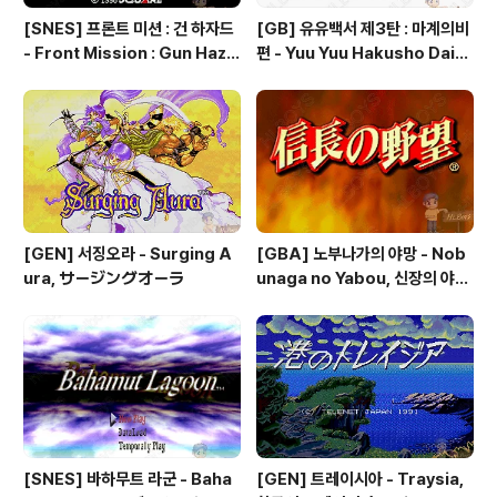
[SNES] 프론트 미션 : 건 하자드
[GB] 유유백서 제3탄 : 마계의비
- Front Mission : Gun Haza
편 - Yuu Yuu Hakusho Dai-3
rd, フロントミッションシリー
-dan - Makai no Tobira, 幽
ズ ガンハザード
☆遊☆白書 第3弾 魔界の扉編
[GEN] 서징오라 - Surging A
[GBA] 노부나가의 야망 - Nob
ura, サージングオーラ
unaga no Yabou, 신장의 야망
- 信長の野望
[SNES] 바하무트 라군 - Baha
[GEN] 트레이시아 - Traysia,