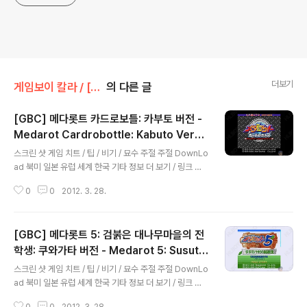
더보기
게임보이 칼라 / [GBC]/RPG
의 다른 글
[GBC] 메다롯트 카드로보틀: 카부토 버전 -
Medarot Cardrobottle: Kabuto Versi
글 내용
on, メダロットカードロボトル カブトバ
스크린 샷 게임 치트 / 팁 / 비기 / 묘수 주절 주절 DownLo
ージョン
ad 북미 일본 유럽 세계 한국 기타 정보 더 보기 / 링크 관
련 게임 / 다른 플랫폼 게임 [게임보이 / [GB]/RPG] - [G
0
0
2012. 3. 28.
B] 메다롯트: 가부토 버전 - Medarot - Kabuto Versio
n, メダロット: カブトバージョン [게임보이 / [GB]/RP
G] - [GB] 메다롯트: 쿠와가타 버전 - Medarot - Kuwa
[GBC] 메다롯트 5: 검붉은 대나무마을의 전
gata Version, メダロット: クワガタバージョン [게임
보이 / [GB]/RPG] - [GB] 메다롯트 파트 컬렉션 2 - Me
학생: 쿠와가타 버전 - Medarot 5: Susuta
글 내용
darot - Parts Collection 2, 메다롯트 파트 콜렉션 2 -
ke Mura no Tenkousei: Kuwagata Ver
스크린 샷 게임 치트 / 팁 / 비기 / 묘수 주절 주절 DownLo
メダロット パーツコレクション2 [게임보이 / [GB]/R
sion, メダロット５ すすたけ村の転校生
ad 북미 일본 유럽 세계 한국 기타 정보 더 보기 / 링크 관
PG] - [GB] 메다롯트 파트 컬렉션..
クワガタバージョン
련 게임 / 다른 플랫폼 게임 [게임보이 / [GB]/RPG] - [G