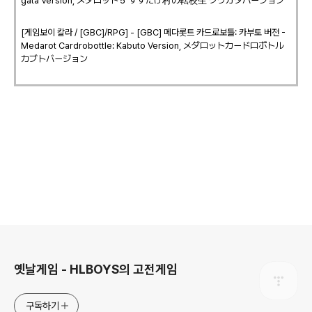
gata Version, メダロット５ すすたけ村の転校生 クワガタバージョン
[게임보이 칼라 / [GBC]/RPG] - [GBC] 메다롯트 카드로보틀: 카부토 버전 -
Medarot Cardrobottle: Kabuto Version, メダロットカードロボトル
カブトバージョン
로그 정보
옛날게임 - HLBOYS의 고전게임
구독하기