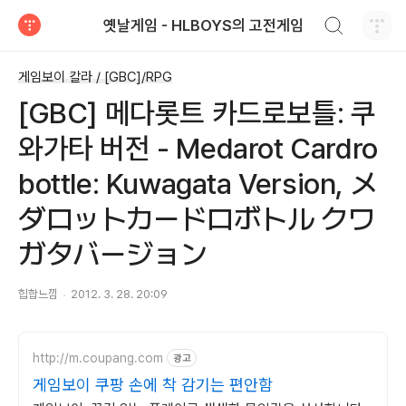
검색하기
옛날게임 - HLBOYS의 고전게임
티스토리
게임보이 칼라 / [GBC]/RPG
[GBC] 메다롯트 카드로보틀: 쿠
와가타 버전 - Medarot Cardro
bottle: Kuwagata Version, メ
ダロットカードロボトル クワ
ガタバージョン
힙합느낌
2012. 3. 28. 20:09
http://m.coupang.com
광고
게임보이 쿠팡 손에 착 감기는 편안함