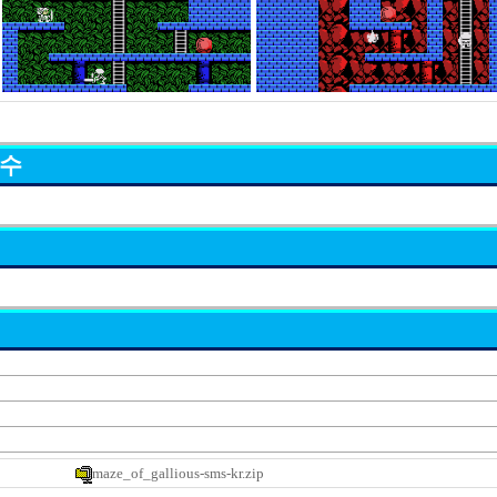
묘수
maze_of_gallious-sms-kr.zip