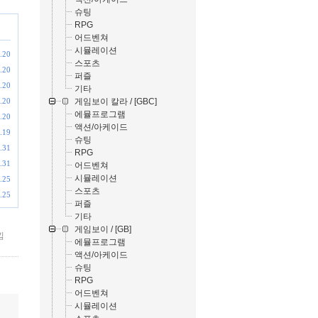
슈팅
RPG
어드벤쳐
시뮬레이션
.20
스포츠
.20
퍼즐
.20
기타
게임보이 칼라 / [GBC]
.20
에뮬프로그램
.20
액션/아케이드
.19
슈팅
.31
RPG
.31
어드벤쳐
시뮬레이션
.25
스포츠
.25
퍼즐
기타
게임보이 / [GB]
낌
에뮬프로그램
액션/아케이드
슈팅
RPG
어드벤쳐
시뮬레이션