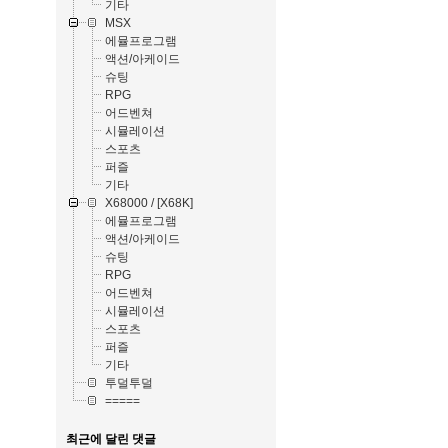
기타
MSX
에뮬프로그램
액션/아케이드
슈팅
RPG
어드벤쳐
시뮬레이션
스포츠
퍼즐
기타
X68000 / [X68K]
에뮬프로그램
액션/아케이드
슈팅
RPG
어드벤쳐
시뮬레이션
스포츠
퍼즐
기타
투덜투덜
=====
최근에 달린 댓글