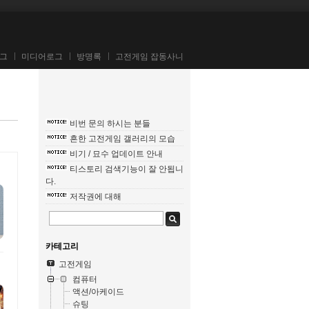
그
미디어로그
방명록
고전게임 잡동사니
비번 문의 하시는 분들
흔한 고전게임 갤러리의 모습
비기 / 묘수 업데이트 안내
티스토리 검색기능이 잘 안됩니
다.
저작권에 대해
카테고리
고전게임
컴퓨터
액션/아케이드
슈팅