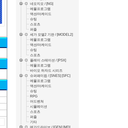
네오지오 / [NG]
에뮬프로그램
액션/아케이드
슈팅
스포츠
퍼즐
세가 모델2 기판 / [MODEL2]
에뮬프로그램
액션/아케이드
슈팅
스포츠
플레이 스테이션 / [PSX]
에뮬프로그램
바이오 하자드 시리즈
슈퍼패미컴 / [SNES] [SFC]
에뮬프로그램
액션/아케이드
슈팅
RPG
어드벤쳐
시뮬레이션
스포츠
퍼즐
기타
메가드라이브 / [GEN] [MD]