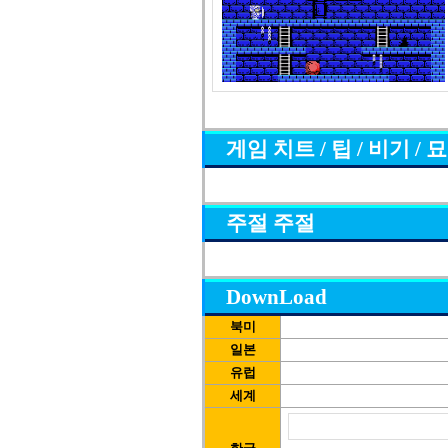
게임 치트 / 팁 / 비기 / 
주절 주절
DownLoad
북미
일본
유럽
세계