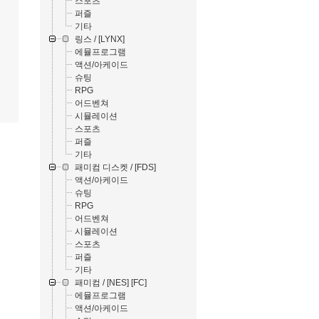
스포츠
퍼즐
기타
링스 / [LYNX]
에뮬프로그램
액션/아케이드
슈팅
RPG
어드벤쳐
시뮬레이션
스포츠
퍼즐
기타
패미컴 디스켓 / [FDS]
액션/아케이드
슈팅
RPG
어드벤쳐
시뮬레이션
스포츠
퍼즐
기타
패미컴 / [NES] [FC]
에뮬프로그램
액션/아케이드