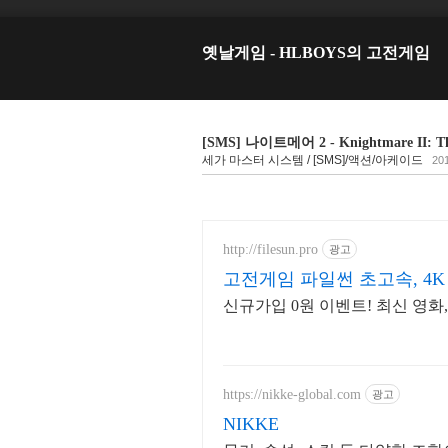
옛날게임 - HLBOYS의 고전게임
[SMS] 나이트메어 2 - Knightmare II: The
세가 마스터 시스템 / [SMS]/액션/아케이드
201
http://filesun.pro
광고
고전게임 파일썬 초고속, 4K
신규가입 0원 이벤트! 최신 영화
https://nikke-global.com
광고
NIKKE