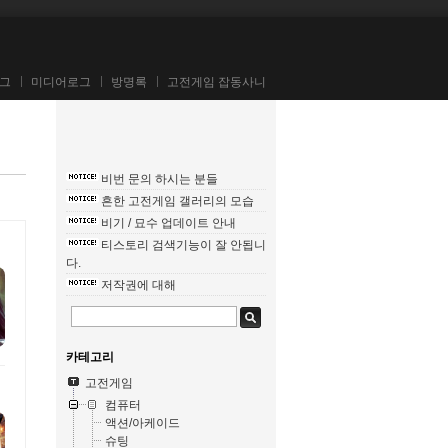
그
미디어로그
방명록
고전게임 잡동사니
비번 문의 하시는 분들
흔한 고전게임 갤러리의 모습
비기 / 묘수 업데이트 안내
티스토리 검색기능이 잘 안됩니
다.
저작권에 대해
카테고리
고전게임
컴퓨터
액션/아케이드
슈팅