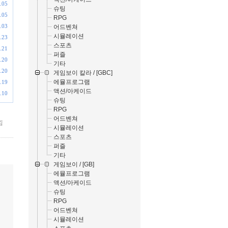
.05
슈팅
.05
RPG
.03
어드벤쳐
시뮬레이션
.23
스포츠
.21
퍼즐
.20
기타
.20
게임보이 칼라 / [GBC]
에뮬프로그램
.19
액션/아케이드
.10
슈팅
RPG
어드벤쳐
낌
시뮬레이션
스포츠
퍼즐
기타
게임보이 / [GB]
에뮬프로그램
액션/아케이드
슈팅
RPG
어드벤쳐
시뮬레이션