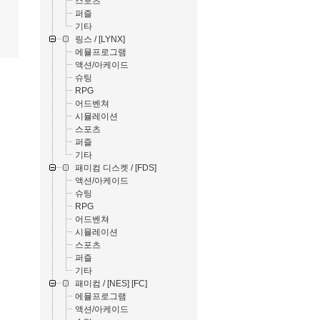
스포츠
퍼즐
기타
링스 / [LYNX]
에뮬프로그램
액션/아케이드
슈팅
RPG
어드벤쳐
시뮬레이션
스포츠
퍼즐
기타
패미컴 디스켓 / [FDS]
액션/아케이드
슈팅
RPG
어드벤쳐
시뮬레이션
스포츠
퍼즐
기타
패미컴 / [NES] [FC]
에뮬프로그램
액션/아케이드