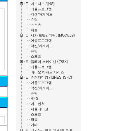
네오지오 / [NG]
에뮬프로그램
액션/아케이드
슈팅
스포츠
퍼즐
세가 모델2 기판 / [MODEL2]
에뮬프로그램
액션/아케이드
슈팅
스포츠
플레이 스테이션 / [PSX]
에뮬프로그램
바이오 하자드 시리즈
슈퍼패미컴 / [SNES] [SFC]
에뮬프로그램
액션/아케이드
슈팅
RPG
어드벤쳐
시뮬레이션
스포츠
퍼즐
기타
메가드라이브 / [GEN] [MD]