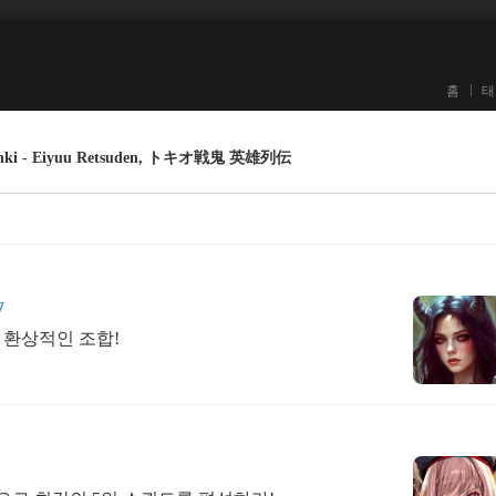
홈
태
nki - Eiyuu Retsuden, トキオ戦鬼 英雄列伝
W
 환상적인 조합!