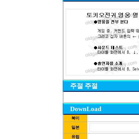
주절 주절
DownLoad
북미
일본
유럽