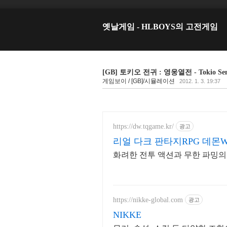
옛날게임 - HLBOYS의 고전게임
[GB] 토키오 전귀 : 영웅열전 - Tokio Se
게임보이 / [GB]/시뮬레이션
2012. 1. 3. 19:37
https://dw.tqgame.kr/
광고
리얼 다크 판타지RPG 데몬
화려한 전투 액션과 무한 파밍의
https://nikke-global.com
광고
NIKKE