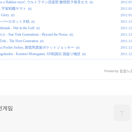
kikaijuu o Hakken seyo!, ウルトラマン倶楽部 敵怪獣ヲ発見セヨ
2012.01
(0)
mato, 宇宙戦艦ヤマト
2012.01
(0)
 Glory
2012.01
(0)
en, スーパーロボット大戦
2011.12
(0)
nk - War in the Gulf
2011.12
(0)
 Trek Generations - Beyond the Nexus
2011.12
(0)
- The Next Generation
2011.12
(0)
izoku Pocket Jockey, 新競馬貴族ポケットジョッキー
2011.12
(0)
kuden - Kunitori Monogatari, SD戦国伝 国盗り物語
2011.12
(0)
힙합느
Posted by
고전게임