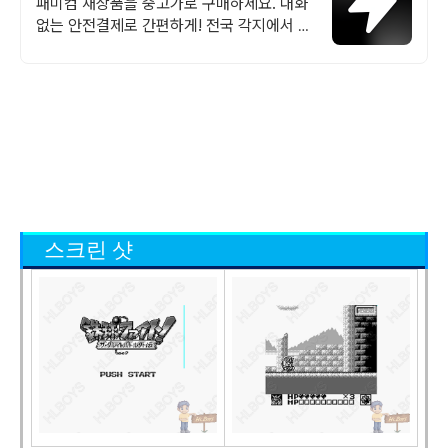
랜드 중고거래
패미컴 새상품을 중고가로 구매하세요. 대화
없는 안전결제로 간편하게! 전국 각지에서 올
라오는 전국구 최다 상품 매일 10만 개 이상
의 신규 상품 업로드
스크린 샷