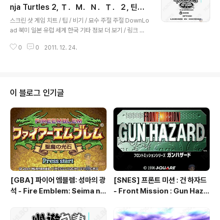
닌자 터틀.. [게임보이 / [GB]/액션/아케이드] - [GB] 닌자
nja Turtles 2, Ｔ．Ｍ．Ｎ．Ｔ．２, 틴에
글 내용
거북이 - Teenage Mutant Ninja Turtles, Ｔ．Ｍ．
이지 뮤턴트 히어로 터틀즈 2 : 백 프롬 더 수
스크린 샷 게임 치트 / 팁 / 비기 / 묘수 주절 주절 DownLo
Ｎ．Ｔ, 틴에이지 뮤턴트 히어로 터틀즈 : 폴 오브 더 풋 클
어즈 - Teenage Mutant Hero Turtles II
ad 북미 일본 유럽 세계 한국 기타 정보 더 보기 / 링크 관
랜 - Teenage Mut..
- Back from the Sewers, 틴에이지 뮤턴
련 게임 / 다른 플랫폼 게임 [게임보이 / [GB]/액션/아케이
0
0
2011. 12. 24.
드] - [GB] 닌자거북이 - Teenage Mutant Ninja Turtl
트 닌자 터틀..
es, Ｔ．Ｍ．Ｎ．Ｔ, 틴에이지 뮤턴트 히어로 터틀즈 : 폴
오브 더 풋 클랜 - Teenage Mutant Hero Turtles - F
all of the Foot Clan, 틴에이지 뮤턴트 닌자 터틀즈 : 풋
클.. [슈퍼패미컴 / [SNES] [SFC]/액션/아케이드] - [SN
이 블로그 인기글
ES] 닌자거북이 4 - 틴에이지 뮤턴트 히어로 터틀스 4 : 터
틀스 인 타임 - Teenage Mutant Hero Turtles IV : T
urtles..
[GBA] 파이어 엠블렘: 성마의 광
[SNES] 프론트 미션 : 건 하자드
석 - Fire Emblem: Seima no
- Front Mission : Gun Haza
Kouseki, ファイアーエムブレ
rd, フロントミッションシリー
ム 聖魔の光石, 파이어 엠블렘:
ズ ガンハザード