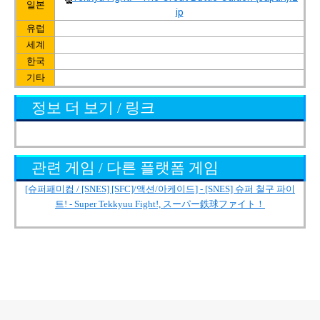
일본
ip
유럽
세계
한국
기타
정보 더 보기 / 링크
관련 게임 / 다른 플랫폼 게임
[슈퍼패미컴 / [SNES] [SFC]/액션/아케이드] - [SNES] 슈퍼 철구 파이
트! - Super Tekkyuu Fight!, スーパー鉄球ファイト！
로그 정보