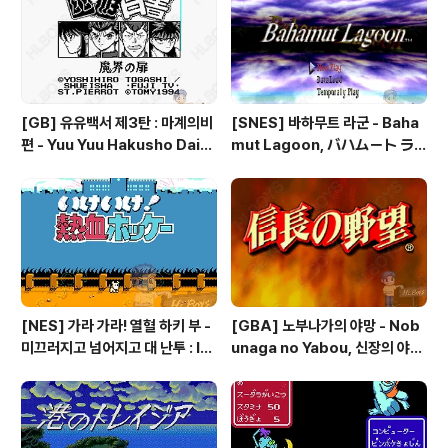
더 세이크리드 스톤즈 - Fire Em
blem: The Sacred Stones
[GB] 유유백서 제3탄 : 마계의비
[SNES] 바하무트 라군 - Baha
편 - Yuu Yuu Hakusho Dai-3
mut Lagoon, バハムート ラ
-dan - Makai no Tobira, 幽
グーン
☆遊☆白書 第3弾 魔界の扉編
[NES] 가라 가라! 열혈 하키 부 -
[GBA] 노부나가의 야망 - Nob
미끄러지고 넘어지고 대 난투 : Ik
unaga no Yabou, 신장의 야망
e Ike! Nekketsu Hockey Bu
- 信長の野望
- Subette Koronde Dai Ran
tou, いけいけ熱血ホッケー部
すべってころんで大乱闘