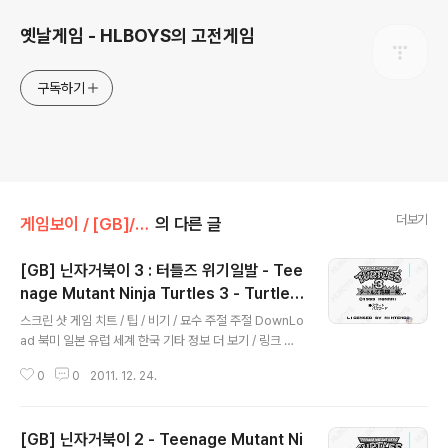
옛날게임 - HLBOYS의 고전게임
구독하기
더보기
게임보이 / [GB]/액션/아케이드
의 다른 글
[GB] 닌자거북이 3 : 터틀즈 위기일발 - Tee
nage Mutant Ninja Turtles 3 - Turtles
글 내용
Kiki Ippatsu, Ｔ．Ｍ．Ｎ．Ｔ．３ タート
스크린 샷 게임 치트 / 팁 / 비기 / 묘수 주절 주절 DownLo
ルズ危機一発, 틴에이지 뮤턴트 히어로 터틀
ad 북미 일본 유럽 세계 한국 기타 정보 더 보기 / 링크 관
즈 3 : 라디컬 레스큐 - Teenage Mutant H
련 게임 / 다른 플랫폼 게임 [게임보이 / [GB]/액션/아케이
0
0
2011. 12. 24.
드] - [GB] 틴닌자거북이 2 - Teenage Mutant Ninja
ero Tu..
Turtles 2, Ｔ．Ｍ．Ｎ．Ｔ．２, 에이지 뮤턴트 히어로
터틀즈 2 : 백 프롬 더 수어즈 - Teenage Mutant Hero
[GB] 닌자거북이 2 - Teenage Mutant Ni
Turtles II - Back from the Sewers, 틴에이지 뮤턴트