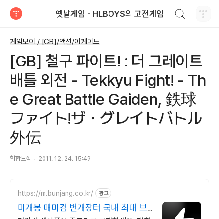
검색하기
옛날게임 - HLBOYS의 고전게임
티스토리
게임보이 / [GB]/액션/아케이드
[GB] 철구 파이트! : 더 그레이트
배틀 외전 - Tekkyu Fight! - Th
e Great Battle Gaiden, 鉄球
ファイト!ザ・グレイトバトル
外伝
힙합느낌
2011. 12. 24. 15:49
https://m.bunjang.co.kr/
광고
미개봉 패미컴 번개장터 국내 최대 브