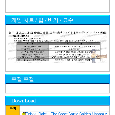
게임 치트 / 팁 / 비기 / 묘수
주절 주절
DownLoad
북미
Tekkyu Fight! - The Great Battle Gaiden (Japan).z