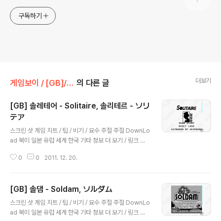
구독하기
더보기
게임보이 / [GB]/퍼즐
의 다른 글
[GB] 솔레테어 - Solitaire, 솔리테르 - ソリ
テア
글 내용
스크린 샷 게임 치트 / 팁 / 비기 / 묘수 주절 주절 DownLo
ad 북미 일본 유럽 세계 한국 기타 정보 더 보기 / 링크 관
련 게임 / 다른 플랫폼 게임 [X68000 / [X68K]/퍼즐] -
0
0
2011. 12. 20.
[X68K] 솔리테아 - Solitea, ソリテア [X68000 / [X6
8K]/퍼즐] - [X68K] 솔리테르 - Solitaire Tiny Han, 솔
리테아 - ソリテア [슈퍼패미컴 / [SNES] [SFC]/퍼즐] -
[GB] 솔댐 - Soldam, ソルダム
[SNES] 트럼프 아일랜드 - Trump Island, トランプア
글 내용
イランド, 슈퍼 솔리테르 - Super Solitaire [패미컴 /
스크린 샷 게임 치트 / 팁 / 비기 / 묘수 주절 주절 DownLo
[NES] [FC]/퍼즐] - [NES] 솔레테어 - Solitaire
ad 북미 일본 유럽 세계 한국 기타 정보 더 보기 / 링크 관