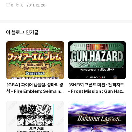
련 게임 / 다른 플랫폼 게임
0
0
2011. 12. 20.
이 블로그 인기글
[GBA] 파이어 엠블렘: 성마의 광
[SNES] 프론트 미션 : 건 하자드
석 - Fire Emblem: Seima no
- Front Mission : Gun Haza
Kouseki, ファイアーエムブレ
rd, フロントミッションシリー
ム 聖魔の光石, 파이어 엠블렘:
ズ ガンハザード
더 세이크리드 스톤즈 - Fire Em
blem: The Sacred Stones