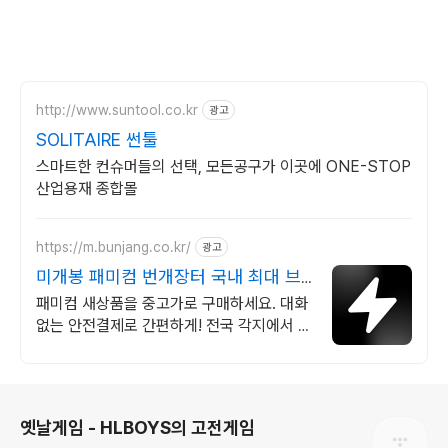
http://www.suntool.co.kr
광고
SOLITAIRE 썬툴
스마트한 컨슈머들의 선택, 모든공구가 이곳에 ONE-STOP
산업용재 종합몰
https://m.bunjang.co.kr/
광고
미개봉 패미컴 번개장터 국내 최대 브
랜드 중고거래
패미컴 새상품을 중고가로 구매하세요. 대화
없는 안전결제로 간편하게! 전국 각지에서 올
라오는 전국구 최다 상품 매일 10만 개 이상
의 신규 상품 업로드
로그 정보
옛날게임 - HLBOYS의 고전게임