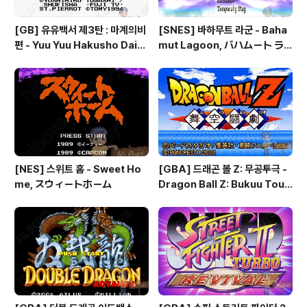
[GB] 유유백서 제3탄 : 마계의비
[SNES] 바하무트 라군 - Baha
편 - Yuu Yuu Hakusho Dai-3
mut Lagoon, バハムート ラ
-dan - Makai no Tobira, 幽
グーン
☆遊☆白書 第3弾 魔界の扉編
[NES] 스위트 홈 - Sweet Ho
[GBA] 드래곤 볼 Z: 무공투극 -
me, スウィートホーム
Dragon Ball Z: Bukuu Toug
eki, ドラゴンボールZ 舞空闘
劇, 드래곤 볼 Z: 슈퍼소닉 워리어
즈 - Dragon Ball Z: Superso
nic Warriors