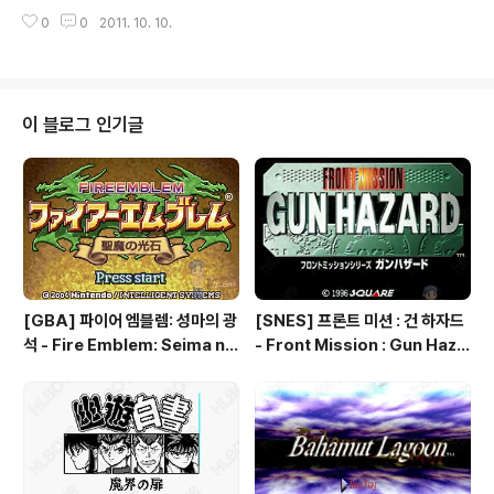
크 관련 게임 / 다른 플랫폼 게임 [메가드라이브 / [GEN]
0
0
2011. 10. 10.
[MD]/액션/아케이드] - [GEN] 고스트 버스터즈 - Ghos
tbusters, 고스트 바스터즈 - ゴーストバスターズ [MS
X/액션/아케이드] - [MSX] 고스트 버스터즈 - Ghost Bu
sters [세가 마스터 시스템 / [SMS]/액션/아케이드] - [S
MS] 고스트 버스터즈 - Ghostbusters [패미컴 / [NES]
이 블로그 인기글
[FC]/액션/아케이드] - [NES] 뉴 고스트 버스터즈 2 - N
ew Ghostbusters 2, ＮＥＷゴーストバスターズ２
[패미컴 / [NES] [FC]/액션/아케이드] - ..
[GBA] 파이어 엠블렘: 성마의 광
[SNES] 프론트 미션 : 건 하자드
석 - Fire Emblem: Seima no
- Front Mission : Gun Haza
Kouseki, ファイアーエムブレ
rd, フロントミッションシリー
ム 聖魔の光石, 파이어 엠블렘:
ズ ガンハザード
더 세이크리드 스톤즈 - Fire Em
blem: The Sacred Stones