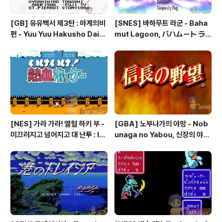
[GB] 유유백서 제3탄 : 마계의비
[SNES] 바하무트 라군 - Baha
편 - Yuu Yuu Hakusho Dai-3
mut Lagoon, バハムート ラ
-dan - Makai no Tobira, 幽
グーン
☆遊☆白書 第3弾 魔界の扉編
[NES] 가라 가라! 열혈 하키 부 -
[GBA] 노부나가의 야망 - Nob
미끄러지고 넘어지고 대 난투 : Ik
unaga no Yabou, 신장의 야망
e Ike! Nekketsu Hockey Bu
- 信長の野望
- Subette Koronde Dai Ran
tou, いけいけ熱血ホッケー部
すべってころんで大乱闘