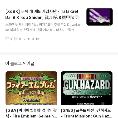
[X68K] 싸워라! 제8 기갑사단 - Tatakae!
Dai 8 Kikou Shidan, 戦え!第８機甲師団
글 내용
스크린 샷 게임 치트 / 팁 / 비기 / 묘수 주절 주절 DownLo
ad 북미 일본 유럽 세계 한국 기타 정보 더 보기 / 링크 관
련 게임 / 다른 플랫폼 게임
0
0
2011. 8. 19.
이 블로그 인기글
[GBA] 파이어 엠블렘: 성마의 광
[SNES] 프론트 미션 : 건 하자드
석 - Fire Emblem: Seima no
- Front Mission : Gun Haza