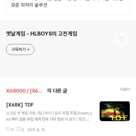
갖춘 최적의 솔루션
로그 정보
옛날게임 - HLBOYS의 고전게임
구독하기
더보기
X68000 / [X68K]/시뮬레이션
의 다른 글
[X68K] TDF
글 내용
스크린 샷 게임 치트 / 팁 / 비기 / 묘수 주절 주절 DownLo
ad 북미 일본 유럽 세계 한국 기타 정보 더 보기 / 링크 관
련 게임 / 다른 플랫폼 게임
0
0
2011. 8. 19.