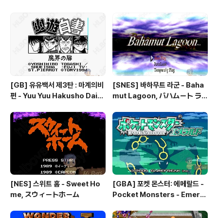
Kouseki, ファイアーエムブレ
rd, フロントミッションシリー
ム 聖魔の光石, 파이어 엠블렘:
ズ ガンハザード
더 세이크리드 스톤즈 - Fire Em
blem: The Sacred Stones
[GB] 유유백서 제3탄 : 마계의비
[SNES] 바하무트 라군 - Baha
편 - Yuu Yuu Hakusho Dai-3
mut Lagoon, バハムート ラ
-dan - Makai no Tobira, 幽
グーン
☆遊☆白書 第3弾 魔界の扉編
[NES] 스위트 홈 - Sweet Ho
[GBA] 포켓 몬스터: 에메랄드 -
me, スウィートホーム
Pocket Monsters - Emeral
d, ポケットモンスター エメラ
ルド, 포켓몬: 에메랄드 버전 - Po