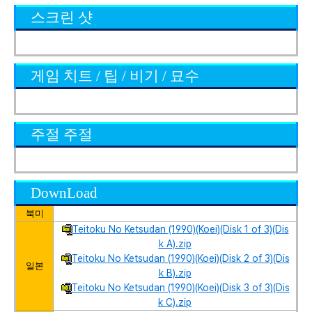
스크린 샷
게임 치트 / 팁 / 비기 / 묘수
주절 주절
DownLoad
북미
Teitoku No Ketsudan (1990)(Koei)(Disk 1 of 3)(Dis
k A).zip
Teitoku No Ketsudan (1990)(Koei)(Disk 2 of 3)(Dis
일본
k B).zip
Teitoku No Ketsudan (1990)(Koei)(Disk 3 of 3)(Dis
k C).zip