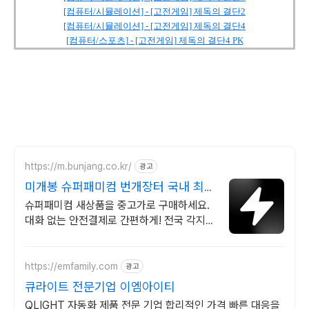
[컴퓨터/시뮬레이션] - [고전게임] 제독의 결단2
[컴퓨터/시뮬레이션] - [고전게임] 제독의 결단4
[컴퓨터/스포츠] - [고전게임] 제독의 결단4 PK
https://m.bunjang.co.kr/
광고
미개봉 슈퍼패미컴 번개장터 국내 최대
브랜드 중고거래
슈퍼패미컴 새상품을 중고가로 구매하세요.
대화 없는 안전결제로 간편하게! 전국 각지에
서 올라오는 전국구 최다 상품 매일 10만 개
이상의 신규 상품 업로드
https://emfamily.com
광고
큐라이트 전문기업 이엠아이티
QLIGHT 자동화 제품 전문 기업 합리적인 가격 빠른 대응을