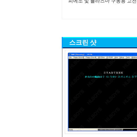
피에조 및 플라즈마 구동용 고전
스크린 샷