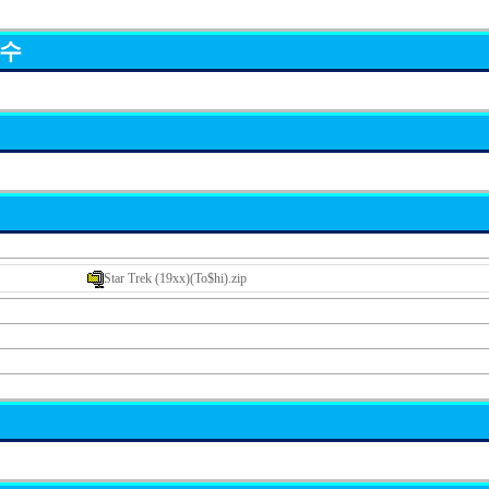
묘수
Star Trek (19xx)(To$hi).zip