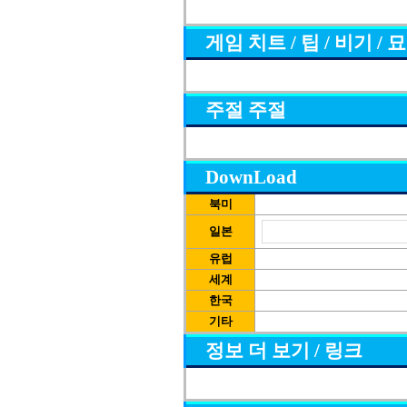
게임 치트 / 팁 / 비기 / 
주절 주절
DownLoad
북미
일본
유럽
세계
한국
기타
정보 더 보기 / 링크