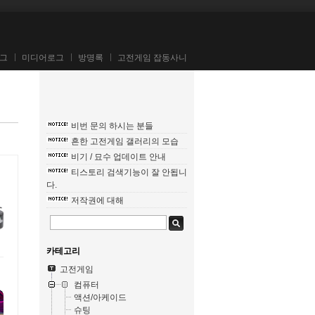
그
미디어로그
방명록
고전게임 잡동사니
비번 문의 하시는 분들
흔한 고전게임 갤러리의 모습
비기 / 묘수 업데이트 안내
티스토리 검색기능이 잘 안됩니
다.
저작권에 대해
카테고리
고전게임
컴퓨터
액션/아케이드
슈팅