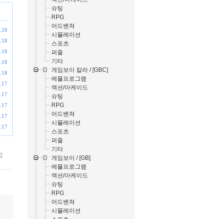
슈팅
RPG
어드벤쳐
.18
시뮬레이션
.18
스포츠
.18
퍼즐
기타
.18
게임보이 칼라 / [GBC]
.18
에뮬프로그램
.17
액션/아케이드
.17
슈팅
RPG
.17
어드벤쳐
.17
시뮬레이션
.17
스포츠
퍼즐
기타
낌
게임보이 / [GB]
에뮬프로그램
액션/아케이드
슈팅
RPG
어드벤쳐
시뮬레이션