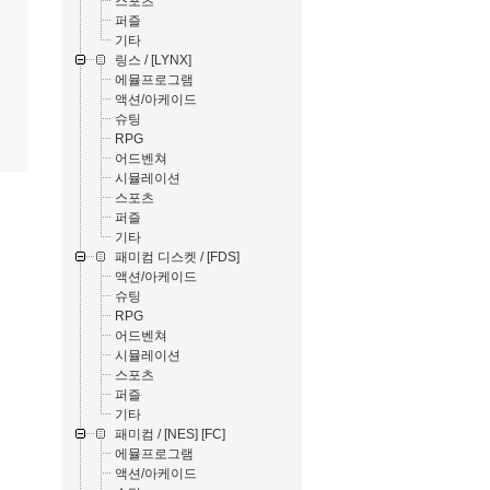
스포츠
퍼즐
기타
링스 / [LYNX]
에뮬프로그램
액션/아케이드
슈팅
RPG
어드벤쳐
시뮬레이션
스포츠
퍼즐
기타
패미컴 디스켓 / [FDS]
액션/아케이드
슈팅
RPG
어드벤쳐
시뮬레이션
스포츠
퍼즐
기타
패미컴 / [NES] [FC]
에뮬프로그램
액션/아케이드