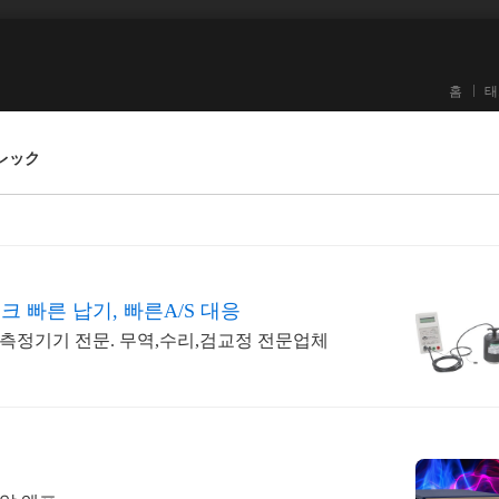
홈
태
ートレック
 빠른 납기, 빠른A/S 대응
및 측정기기 전문. 무역,수리,검교정 전문업체