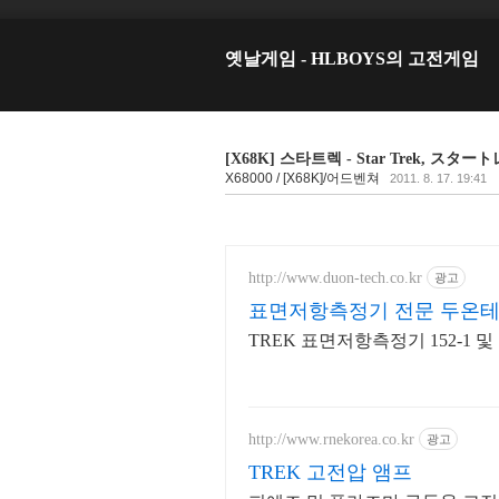
옛날게임 - HLBOYS의 고전게임
[X68K] 스타트렉 - Star Trek, スタ
X68000 / [X68K]/어드벤쳐
2011. 8. 17. 19:41
http://www.duon-tech.co.kr
광고
표면저항측정기 전문 두온테크
TREK 표면저항측정기 152-1 
http://www.rnekorea.co.kr
광고
TREK 고전압 앰프