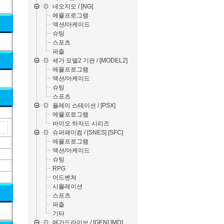
네오지오 / [NG]
에뮬프로그램
액션/아케이드
슈팅
스포츠
퍼즐
세가 모델2 기판 / [MODEL2]
에뮬프로그램
액션/아케이드
슈팅
스포츠
플레이 스테이션 / [PSX]
에뮬프로그램
바이오 하자드 시리즈
슈퍼패미컴 / [SNES] [SFC]
에뮬프로그램
액션/아케이드
슈팅
RPG
어드벤쳐
시뮬레이션
스포츠
퍼즐
기타
메가드라이브 / [GEN] [MD]