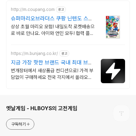
http://m.coupang.com
광고
슈퍼마리오브라더스 쿠팡 닌텐도 스위
치 게임
상상 초월 마리오 모험! 내일도착 로켓배송으
로 바로 만나요. 아이와 연인 모두! 협력 플레
이 즐기는 휴대용 게임.
https://m.bunjang.co.kr/
광고
지금 가장 핫한 브랜드 국내 최대 브랜
드 중고거래
번개장터에서 새상품급 컨디션으로! 가격 부
담없이 구매하세요 전국 각지에서 올라오는
전국구 최다 상품 매일 10만 개 이상의 신규
상품 업로드
로그 정보
옛날게임 - HLBOYS의 고전게임
구독하기