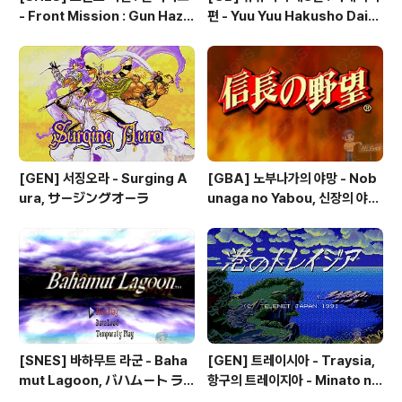
- Front Mission : Gun Haza
편 - Yuu Yuu Hakusho Dai-3
rd, フロントミッションシリー
-dan - Makai no Tobira, 幽
ズ ガンハザード
☆遊☆白書 第3弾 魔界の扉編
[GEN] 서징오라 - Surging A
[GBA] 노부나가의 야망 - Nob
ura, サージングオーラ
unaga no Yabou, 신장의 야망
- 信長の野望
[SNES] 바하무트 라군 - Baha
[GEN] 트레이시아 - Traysia,
mut Lagoon, バハムート ラ
항구의 트레이지아 - Minato no
グーン
Traysia, 港のトレイジア