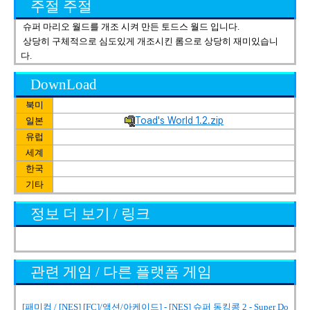
주절 주절
슈퍼 마리오 월드를 개조 시켜 만든 토드스 월드 입니다.
상당히 구체적으로 심도있게 개조시킨 롬으로 상당히 재미있습니
다.
DownLoad
북미
Toad's World 1.2.zip
일본
유럽
세계
한국
기타
정보 더 보기 / 링크
관련 게임 / 다른 플랫폼 게임
[패미컴 / [NES] [FC]/액션/아케이드] - [NES] 슈퍼 동킹콩 2 - Super Do