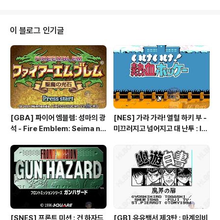
이드] - [SMS] 줄 - Zool [컴퓨터/액션/아케이드] - [고
전게임] 줄 콜렉션 - Zool 1 and Zool 2 [컴퓨터/액션/아
케이드] - [고전게임] 줄 [컴퓨터/액션/아케이드] - [고전
이 블로그 인기글
게임] 줄2
[GBA] 파이어 엠블렘: 성마의 광
[NES] 가라 가라! 열혈 하키 부 -
석 - Fire Emblem: Seima no
미끄러지고 넘어지고 대 난투 : Ik
Kouseki, ファイアーエムブレ
e Ike! Nekketsu Hockey Bu
ム 聖魔の光石, 파이어 엠블렘:
- Subette Koronde Dai Ran
더 세이크리드 스톤즈 - Fire Em
tou, いけいけ熱血ホッケー部
blem: The Sacred Stones
すべってころんで大乱闘
[SNES] 프론트 미션 : 건 하자드
[GB] 유유백서 제3탄 : 마계의비