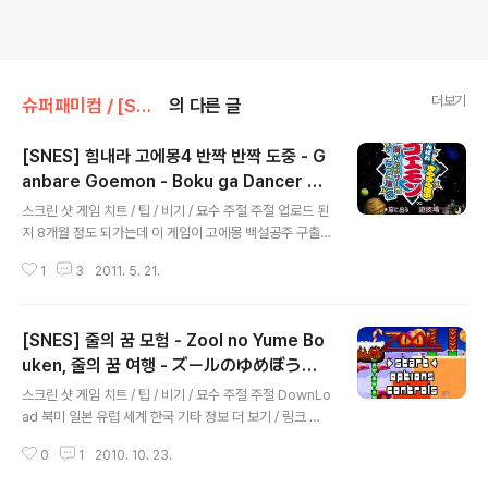
더보기
슈퍼패미컴 / [SNES] [SFC]/액션/아케이드
의 다른 글
[SNES] 힘내라 고에몽4 반짝 반짝 도중 - G
anbare Goemon - Boku ga Dancer ni
글 내용
Natta Riyuu - Kirakira Douchuu, 간바레
스크린 샷 게임 치트 / 팁 / 비기 / 묘수 주절 주절 업로드 된
고에몬 반짝 반짝 여행 - がんばれゴエモ
지 8개월 정도 되가는데 이 게임이 고에몽 백설공주 구출
ン きらきら道中
편에 들어가 있었습니다. 아무도 관심이 없었나 봅니다. D
1
3
2011. 5. 21.
ownLoad 북미 일본 유럽 세계 한국 기타 정보 더 보기 /
링크 관련 게임 / 다른 플랫폼 게임 [슈퍼패미컴/액션/아케
이드] - [SFC] 힘내라 고에몽4 반짝 반짝 도중 - Ganbar
[SNES] 줄의 꿈 모험 - Zool no Yume Bo
e Goemon - Boku ga Dancer ni Natta Riyuu - Kir
akira Douchuu, 간바레 고에몬 반짝 반짝 여행 - がんば
uken, 줄의 꿈 여행 - ズールのゆめぼうけ
글 내용
れゴエモン きらきら道中 [슈퍼패미컴/퍼즐] - [SNES]
ん, 줄 - Zool
스크린 샷 게임 치트 / 팁 / 비기 / 묘수 주절 주절 DownLo
나가라 에비스마루 꼭두각시 미로 : 사라진 고에몽의 수수
ad 북미 일본 유럽 세계 한국 기타 정보 더 보기 / 링크 관
께끼!! - Soreyuke Ebisumaru Karakuri Meiro : K..
련 게임 / 다른 플랫폼 게임 [메가드라이브/액션/아케이드]
0
1
2010. 10. 23.
- [GEN] 줄 - Zool: Ninja of the "Nth" Dimension,
ズールのゆめぼうけん [세가 마스터 시스템/액션/아케