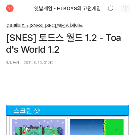
검색하기
옛날게임 - HLBOYS의 고전게임
티스토리
슈퍼패미컴 / [SNES] [SFC]/액션/아케이드
[SNES] 토드스 월드 1.2 - Toa
d's World 1.2
힙합느낌
2011. 8. 15. 01:42
스크린 샷