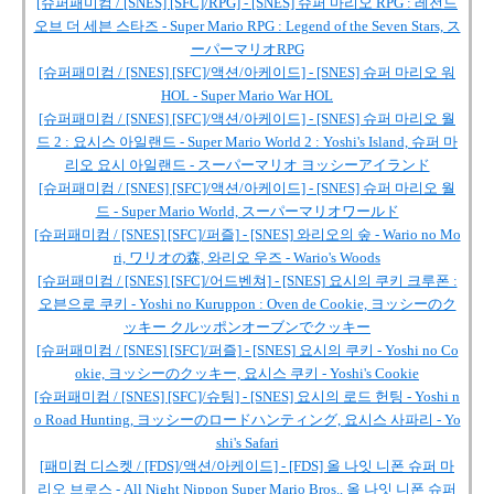
[슈퍼패미컴 / [SNES] [SFC]/RPG] - [SNES] 슈퍼 마리오 RPG : 레전드
오브 더 세븐 스타즈 - Super Mario RPG : Legend of the Seven Stars, ス
ーパーマリオRPG
[슈퍼패미컴 / [SNES] [SFC]/액션/아케이드] - [SNES] 슈퍼 마리오 워
HOL - Super Mario War HOL
[슈퍼패미컴 / [SNES] [SFC]/액션/아케이드] - [SNES] 슈퍼 마리오 월
드 2 : 요시스 아일랜드 - Super Mario World 2 : Yoshi's Island, 슈퍼 마
리오 요시 아일랜드 - スーパーマリオ ヨッシーアイランド
[슈퍼패미컴 / [SNES] [SFC]/액션/아케이드] - [SNES] 슈퍼 마리오 월
드 - Super Mario World, スーパーマリオワールド
[슈퍼패미컴 / [SNES] [SFC]/퍼즐] - [SNES] 와리오의 숲 - Wario no Mo
ri, ワリオの森, 와리오 우즈 - Wario's Woods
[슈퍼패미컴 / [SNES] [SFC]/어드벤쳐] - [SNES] 요시의 쿠키 크루폰 :
오븐으로 쿠키 - Yoshi no Kuruppon : Oven de Cookie, ヨッシーのク
ッキー クルッポンオーブンでクッキー
[슈퍼패미컴 / [SNES] [SFC]/퍼즐] - [SNES] 요시의 쿠키 - Yoshi no Co
okie, ヨッシーのクッキー, 요시스 쿠키 - Yoshi's Cookie
[슈퍼패미컴 / [SNES] [SFC]/슈팅] - [SNES] 요시의 로드 헌팅 - Yoshi n
o Road Hunting, ヨッシーのロードハンティング, 요시스 사파리 - Yo
shi's Safari
[패미컴 디스켓 / [FDS]/액션/아케이드] - [FDS] 올 나잇 니폰 슈퍼 마
리오 브로스 - All Night Nippon Super Mario Bros., 올 나잇 니폰 슈퍼