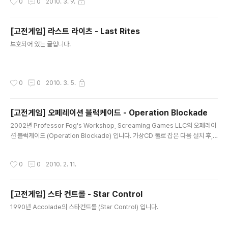
0
0
2010. 3. 9.
[고전게임] 라스트 라이츠 - Last Rites
글 내용
보호되어 있는 글입니다.
작성시간
0
0
2010. 3. 5.
[고전게임] 오페레이션 블럭케이드 - Operation Blockade
글 내용
2002년 Professor Fog's Workshop, Screaming Games LLC의 오페레이
션 블럭케이드 (Operation Blockade) 입니다. 가상CD 툴로 잡은 다음 설치 후,
시디에서 크랙을 설치 경로에 복사, 실행시 시디 삽입 메세지에서 취소. 이 게임의 치
트는 다음과 같습니다. 게임 중간에 ENTER를 입력 후 채팅창을 연후 다음을 입력.
작성시간
0
0
2010. 2. 11.
eat your spinach : 무적 say uncle : 다음 미션으로 넘김
[고전게임] 스타 컨트롤 - Star Control
글 내용
1990년 Accolade의 스타컨트롤 (Star Control) 입니다.