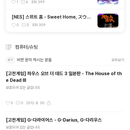
n, バハムート ラグーン
1
6
조회
399
[NES] 스위트 홈 - Sweet Home, スウィ
ートホーム
0
0
조회
309
컴퓨터/슈팅
분류 전체보기
주요 글 목록
비번 문의 하시는 분들
모두보기
공지
[고전게임] 하우스 오브 더 데드 3 일본판 - The House of th
e Dead III
글 내용
보호되어 있는 글입니다.
작성시간
0
0
2012. 8. 30.
[고전게임] G-다라이어스 - G-Darius, G-다리우스
글 내용
보호되어 있는 글입니다.