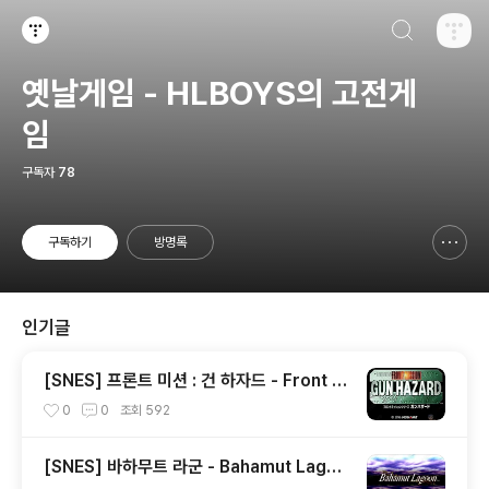
검색하기
티스토리
옛날게임 - HLBOYS의 고전게
임
구독자
78
구독하기
방명록
신고하기 레이어
열기
인기글
[SNES] 프론트 미션 : 건 하자드 - Front M
ission : Gun Hazard, フロントミッショ
0
0
조회
592
ンシリーズ ガンハザード
[SNES] 바하무트 라군 - Bahamut Lagoo