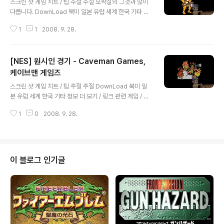
스크린 샷 게임 치트 / 팁 주절 주절 오락실의 그것과 많이
다릅니다. DownLoad 북미 일본 유럽 세계 한국 기타 정
보 더 보기 / 링크 관련 게임 / 다른 플랫폼 게임 [메가드라
1
1
2008. 9. 28.
이브/액션/아케이드] - [GEN] 죠 & 맥 : 케이브맨 닌자 - J
oe & Mac : Caveman Ninja [컴퓨터/액션/아케이드] -
[고전게임] 조와맥 - 케이브맨닌자
[NES] 원시인 경기 - Caveman Games,
케이브맨 게임즈
글 내용
스크린 샷 게임 치트 / 팁 주절 주절 DownLoad 북미 일
본 유럽 세계 한국 기타 정보 더 보기 / 링크 관련 게임 / 다
른 플랫폼 게임
1
0
2008. 9. 28.
이 블로그 인기글