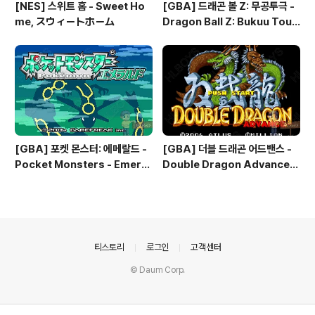
[NES] 스위트 홈 - Sweet Ho
[GBA] 드래곤 볼 Z: 무공투극 -
me, スウィートホーム
Dragon Ball Z: Bukuu Toug
eki, ドラゴンボールZ 舞空闘
劇, 드래곤 볼 Z: 슈퍼소닉 워리어
즈 - Dragon Ball Z: Superso
nic Warriors
[GBA] 포켓 몬스터: 에메랄드 -
[GBA] 더블 드래곤 어드밴스 -
Pocket Monsters - Emeral
Double Dragon Advance,
d, ポケットモンスター エメラ
ダブルドラゴン アドバンス, 双
ルド, 포켓몬: 에메랄드 버전 - Po
截龍 アドバンス
kemon: Emerald Version
의안내
티스토리
로그인
고객센터
© Daum Corp.