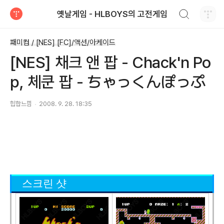
검색하기
옛날게임 - HLBOYS의 고전게임
티스토리
패미컴 / [NES] [FC]/액션/아케이드
[NES] 채크 앤 팝 - Chack'n Po
p, 체쿤 팝 - ちゃっくんぽっぷ
힙합느낌
2008. 9. 28. 18:35
스크린 샷