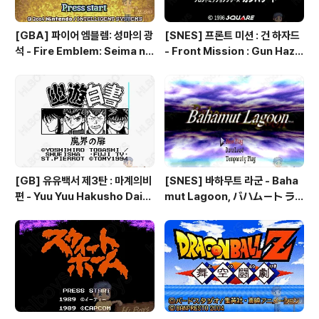
[GBA] 파이어 엠블렘: 성마의 광
[SNES] 프론트 미션 : 건 하자드
석 - Fire Emblem: Seima no
- Front Mission : Gun Haza
Kouseki, ファイアーエムブレ
rd, フロントミッションシリー
ム 聖魔の光石, 파이어 엠블렘:
ズ ガンハザード
더 세이크리드 스톤즈 - Fire Em
blem: The Sacred Stones
[GB] 유유백서 제3탄 : 마계의비
[SNES] 바하무트 라군 - Baha
편 - Yuu Yuu Hakusho Dai-3
mut Lagoon, バハムート ラ
-dan - Makai no Tobira, 幽
グーン
☆遊☆白書 第3弾 魔界の扉編